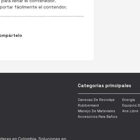
para llenar el contenedor.
sportar fácilmente el contendor.
ompártelo
Categorías principales
Canecas De Reciclaje
Energía
Rubbermaid
Equipos D
Manejo De Materiales
Aire Libre
Accesorios Para Baños
íderes en Colombia. Soluciones en