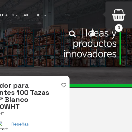
ERIALES
AIRE LIBRE
0
INICIAR SESIÓN
Buscar
dor para
ntes 100 Tazas
® Blanco
00WHT
HT
Reseñas