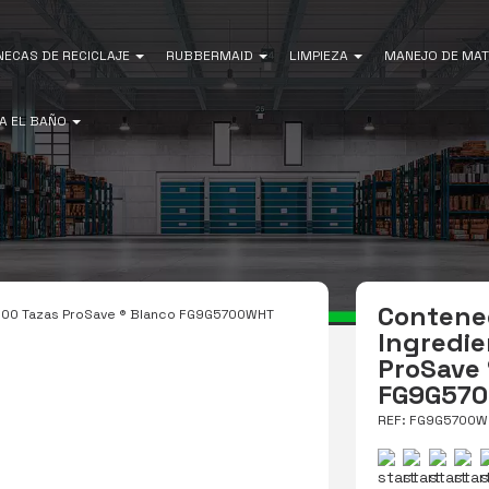
NECAS DE RECICLAJE
RUBBERMAID
LIMPIEZA
MANEJO DE MAT
A EL BAÑO
Contene
 100 Tazas ProSave ® Blanco FG9G5700WHT
Ingredie
ProSave 
FG9G57
REF: FG9G5700W