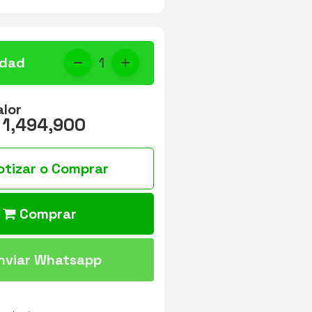
idad
1
alor
 1,494,900
otizar o Comprar
Comprar
nviar Whatsapp