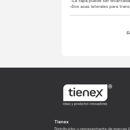
•La tapa puede ser levantada 
•Dos asas laterales para tran
C
Tienex
Distribuidor y representante de marcas l