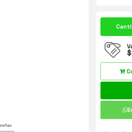
Cant
V
$
C
E
señas