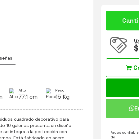
Cant
V
$
señas
C
Alto
Peso
m
77.1 cm
15 Kg
E
siduos cuadrado decorativo para
 de 16 galones presenta un diseño
se integra a la perfección con
Pagos confiables
de
ernos. Está fabricado en acero