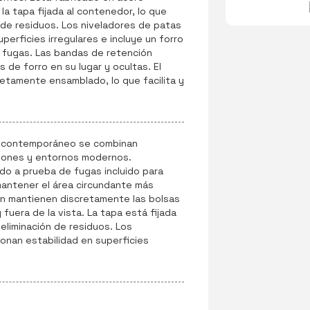
la tapa fijada al contenedor, lo que
ón de residuos. Los niveladores de patas
perficies irregulares e incluye un forro
e fugas. Las bandas de retención
 de forro en su lugar y ocultas. El
tamente ensamblado, lo que facilita y
n contemporáneo se combinan
ciones y entornos modernos.
ido a prueba de fugas incluido para
mantener el área circundante más
ón mantienen discretamente las bolsas
 fuera de la vista. La tapa está fijada
a eliminación de residuos. Los
onan estabilidad en superficies