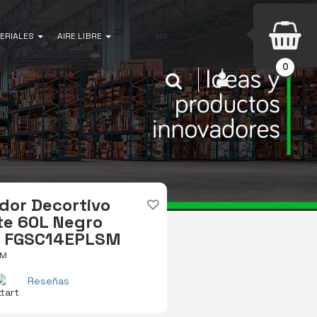
ERIALES
AIRE LIBRE
0
INICIAR SESIÓN
Buscar
dor Decortivo
te 60L Negro
o FGSC14EPLSM
SM
Reseñas