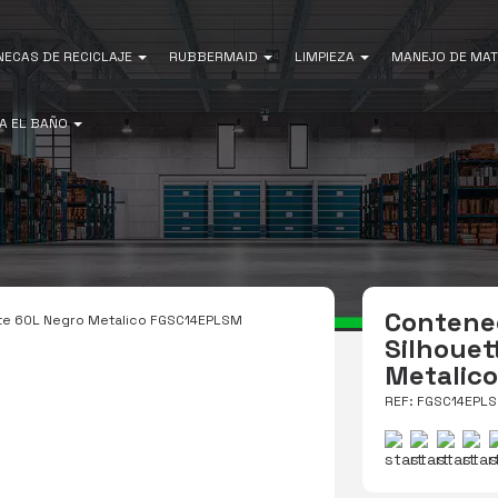
NECAS DE RECICLAJE
RUBBERMAID
LIMPIEZA
MANEJO DE MAT
A EL BAÑO
Contene
tte 60L Negro Metalico FGSC14EPLSM
Silhouet
Metalic
REF: FGSC14EPL