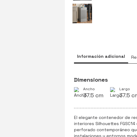
Información adicional
Re
Dimensiones
Ancho
Largo
37.5 cm
37.5 c
El elegante contenedor de re
interiores Silhouettes FGSC14
perforado contemporáneo que 
instalaciones y entornos mod