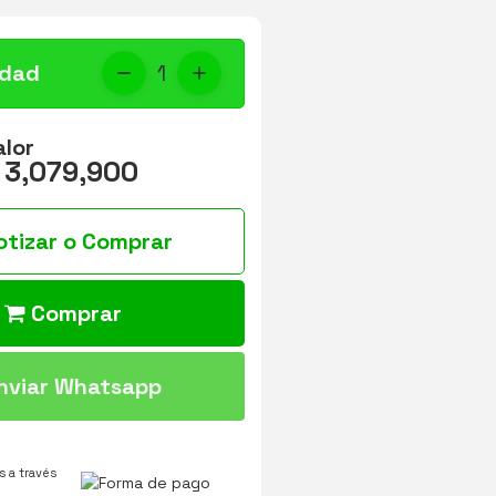
idad
1
alor
 3,079,900
otizar o Comprar
Comprar
nviar Whatsapp
 a través