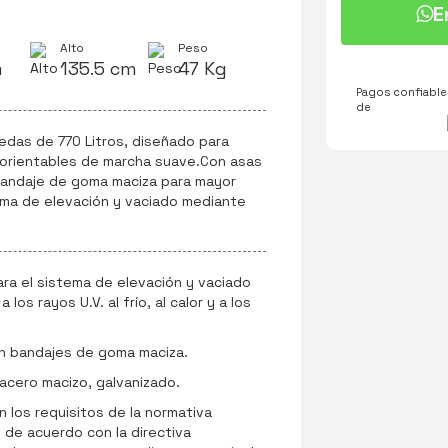
E
Alto
Peso
m
135.5 cm
47 Kg
Pagos confiables
de
das de 770 Litros, diseñado para
orientables de marcha suave.Con asas
 bandaje de goma maciza para mayor
tema de elevación y vaciado mediante
ara el sistema de elevación y vaciado
os rayos U.V. al frío, al calor y a los
n bandajes de goma maciza.
 acero macizo, galvanizado.
 los requisitos de la normativa
 de acuerdo con la directiva