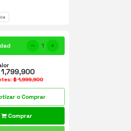
ica
idad
1
alor
 1,799,900
ntes:
$ 1,999,900
otizar o Comprar
Comprar