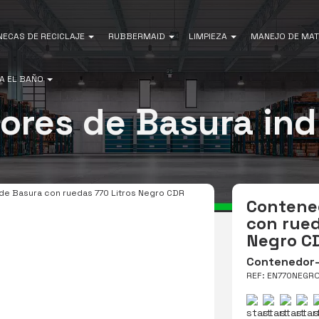
NECAS DE RECICLAJE
RUBBERMAID
LIMPIEZA
MANEJO DE MAT
A EL BAÑO
res de Basura indu
de Basura con ruedas 770 Litros Negro CDR
Contene
con rued
Negro C
Contenedor-
REF: EN770NEGR