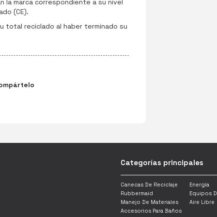
an la marca correspondiente a su nivel
ado (CE).
 total reciclado al haber terminado su
ompártelo
Categorías principales
Canecas De Reciclaje
Energía
Rubbermaid
Equipos D
Manejo De Materiales
Aire Libre
Accesorios Para Baños