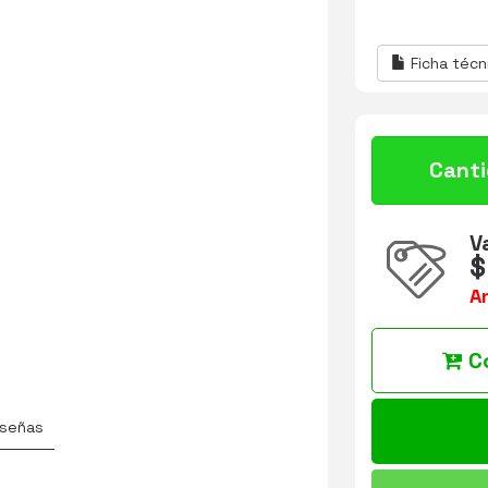
Ficha técn
Cant
V
$
A
C
señas