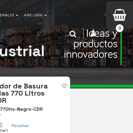
ERIALES
AIRE LIBRE
0
INICIAR SESIÓN
Buscar
strial
dor de Basura
as 770 Litros
DR
770lts-Negro-CDR
O
Reseñas