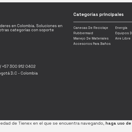
Categorías principales
íderes en Colombia. Soluciones en
Canecas De Reciclaje
Energía
y otras categorías con soporte
Rubbermaid
Equipos D
Manejo De Materiales
Aire Libre
Accesorios Para Baños
/ +57 300 912 0402
Bogotá D.C - Colombia
opiedad de Tienex en el que se encuentra navegando,
haga uso de 