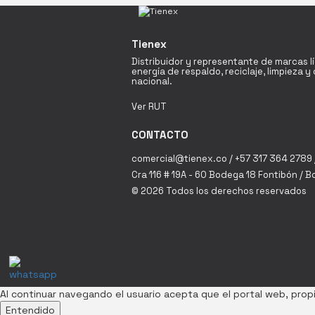
Tienex
Distribuidor y representante de marcas l
energía de respaldo, reciclaje, limpieza 
nacional.
Ver RUT
CONTACTO
comercial@tienex.co / +57 317 364 2789 
Cra 116 # 19A - 60 Bodega 18 Fontibón / 
© 2026 Todos los derechos reservados
Al continuar navegando el usuario acepta que el portal web, pr
Entendido