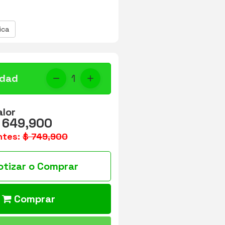
ica
idad
1
alor
 649,900
ntes:
$ 749,900
otizar o Comprar
Comprar