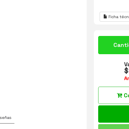
Ficha técn
Cant
V
$
A
C
señas