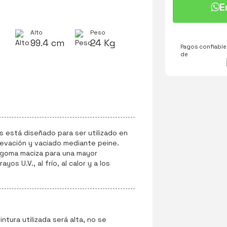
E
Alto
Peso
99.4 cm
24 Kg
Pagos confiables
de
 está diseñado para ser utilizado en
evación y vaciado mediante peine.
goma maciza para una mayor
ayos U.V., al frío, al calor y a los
pintura utilizada será alta, no se