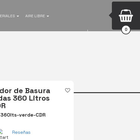
ERIALES
AIRE LIBRE
0
INICIAR SESIÓN
Buscar
Ruedas
dor de Basura
as 360 Litros
DR
360lts-verde-CDR
Reseñas