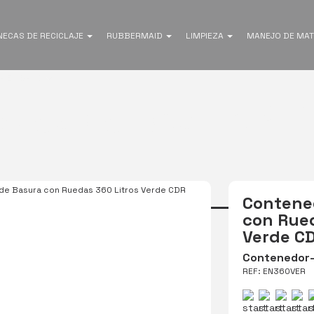
NECAS DE RECICLAJE
RUBBERMAID
LIMPIEZA
MANEJO DE MAT
A EL BAÑO
ores de Basura 2 
de Basura con Ruedas 360 Litros Verde CDR
Contene
con Rued
Verde C
Contenedor-
REF: EN360VER