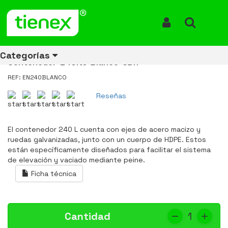
Inicio
Productos
Contenedor de Basura con Ruedas 240 Litros Blanco CDR
Contenedor de Basura con
Iniciar Sesión
Buscar
Ruedas 240 Litros Blanco CDR
Categorías
Contenedor-240lts-Blanco-CDR
REF: EN240BLANCO
Reseñas
Ver todos
Ver todos
Ver todos
Ver todos
Ver todos
Ver todos
Ver todos
los
los
los
los
los
los
los
productos
productos
productos
productos
productos
productos
productos
El contenedor 240 L cuenta con ejes de acero macizo y
ruedas galvanizadas, junto con un cuerpo de HDPE. Estos
ENERGÍA
CANECAS
RUBBERMAID
EQUIPOS
MANEJO
AIRE
ACCESORIOS
están específicamente diseñados para facilitar el sistema
DE
DE
DE
LIBRE
PARA
de elevación y vaciado mediante peine.
RECICLAJE
LIMPIEZA
MATERIALES
BAÑOS
Ficha técnica
Cantidad
1