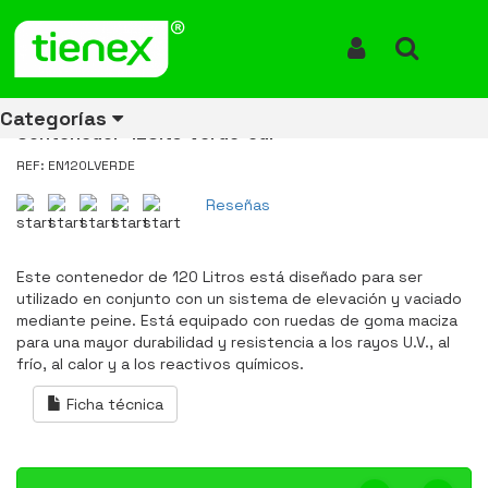
Inicio
Productos
Contenedor de Basura con Ruedas 120 Litros Verde CDR
Contenedor de Basura con
Iniciar Sesión
Buscar
Ruedas 120 Litros Verde CDR
Categorías
Contenedor-120lts-verde-cdr
REF: EN120LVERDE
Reseñas
Ver todos
Ver todos
Ver todos
Ver todos
Ver todos
Ver todos
Ver todos
los
los
los
los
los
los
los
productos
productos
productos
productos
productos
productos
productos
Este contenedor de 120 Litros está diseñado para ser
utilizado en conjunto con un sistema de elevación y vaciado
ENERGÍA
CANECAS
RUBBERMAID
EQUIPOS
MANEJO
AIRE
ACCESORIOS
mediante peine. Está equipado con ruedas de goma maciza
DE
DE
DE
LIBRE
PARA
para una mayor durabilidad y resistencia a los rayos U.V., al
RECICLAJE
LIMPIEZA
MATERIALES
BAÑOS
frío, al calor y a los reactivos químicos.
Ficha técnica