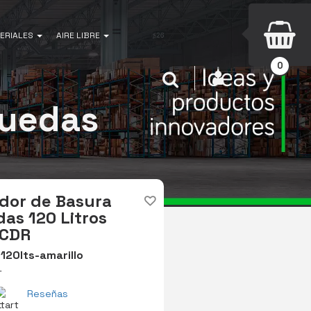
ERIALES
AIRE LIBRE
0
INICIAR SESIÓN
Buscar
Ruedas
dor de Basura
as 120 Litros
 CDR
120lts-amarillo
L
Reseñas