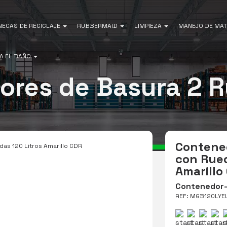
NECAS DE RECICLAJE
RUBBERMAID
LIMPIEZA
MANEJO DE MAT
A EL BAÑO
ores de Basura 2 
Contene
as 120 Litros Amarillo CDR
con Rued
Amarillo
Contenedor-
REF: MGB120LYE