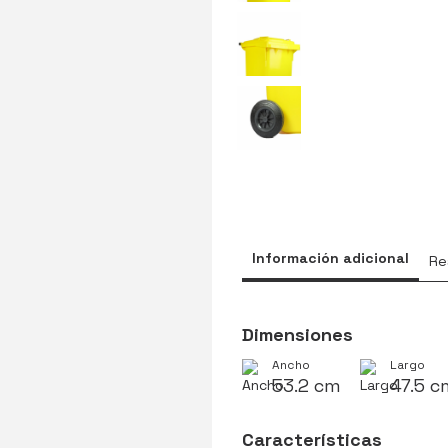
Información adicional
Re
Dimensiones
Ancho
Largo
53.2 cm
47.5 c
Características