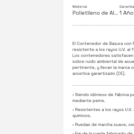
Material
Garantía
Polietileno de Alta Densidad
1 Año
El Contenedor de Basura con R
resistente a los rayos U.V. al f
Los contenedores satisfacen l
sobre ruido ambiental de acue
pertinente, y llevan la marca 
acústica garantizado (CE).
• Siendo idóneos de fábrica p
mediante peine.
• Resistentes a los rayos U.V. a
químicos.
• Ruedas de marcha suave, co
• Eje de la rueda fabricado de