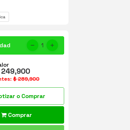
ica
idad
1
alor
 249,900
ntes:
$ 289,900
otizar o Comprar
Comprar