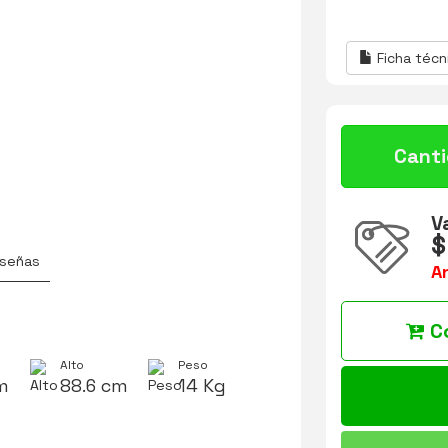
Ficha técn
Cant
V
$
señas
A
C
Alto
Peso
m
88.6 cm
14 Kg