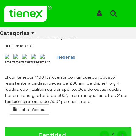
Inicio
Productos
Contenedor de Basura con Ruedas 1100 Litros Rojo CDR
Contenedor de Basura con
Iniciar Sesión
Buscar
Ruedas 1100 Litros Rojo CDR
Categorías
Contenedor-1100lts-Rojo-CDR
REF: EN1100ROJ
Reseñas
Ver todos
Ver todos
Ver todos
Ver todos
Ver todos
Ver todos
Ver todos
los
los
los
los
los
los
los
productos
productos
productos
productos
productos
productos
productos
El contenedor 1100 lts cuenta con un cuerpo robusto
resistente a caídas, ruedas de 200 mm de diámetro y 4
ENERGÍA
CANECAS
RUBBERMAID
EQUIPOS
MANEJO
AIRE
ACCESORIOS
ruedas que facilitan su transporte. Dos de estas ruedas
DE
DE
DE
LIBRE
PARA
tienen freno giratorio de 360°, mientras que las otras 2 son
RECICLAJE
LIMPIEZA
MATERIALES
BAÑOS
también giratorias de 360° pero sin freno.
Ficha técnica
Cantidad
1