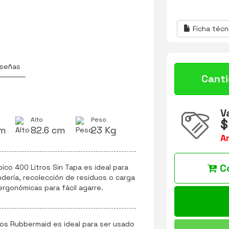
Ficha técn
señas
Cant
V
Alto
Peso
$
cm
82.6 cm
23 Kg
A
C
co 400 Litros Sin Tapa es ideal para
dería, recolección de residuos o carga
rgonómicas para fácil agarre.
tros Rubbermaid es ideal para ser usado