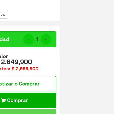
ica
idad
1
alor
 2,849,900
ntes:
$ 2,999,900
otizar o Comprar
Comprar