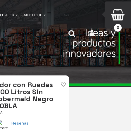
ERIALES
AIRE LIBRE
0
INICIAR SESIÓN
Buscar
dor con Ruedas
00 Litros Sin
bbermaid Negro
0BLA
LA
Reseñas