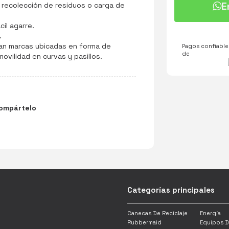
E
 recolección de residuos o carga de
il agarre.
.
an marcas ubicadas en forma de
Pagos confiables
de
ovilidad en curvas y pasillos.
ompártelo
Categorías principales
Canecas De Reciclaje
Energía
Rubbermaid
Equipos D