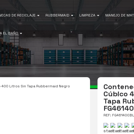
NECAS DE RECICLAJE
RUBBERMAID
LIMPIEZA
MANEJO DE MAT
A EL BAÑO
Contene
400 Litros Sin Tapa Rubbermaid Negro
Cúbico 4
Tapa Ru
FG46140
REF: FG461400B