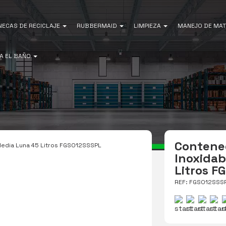
NECAS DE RECICLAJE
RUBBERMAID
LIMPIEZA
MANEJO DE MAT
A EL BAÑO
Contene
edia Luna 45 Litros FGSO12SSSPL
Inoxidab
Litros 
REF: FGSO12SSS