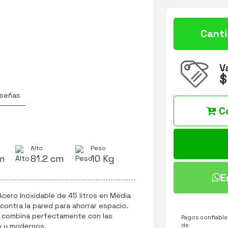
Cant
V
$
señas
C
Alto
Peso
m
81.2 cm
10 Kg
E
cero Inoxidable de 45 litros en Media
contra la pared para ahorrar espacio.
l combina perfectamente con las
Pagos confiables
de
jo y modernos.