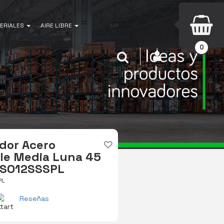
ERIALES
AIRE LIBRE
0
INICIAR SESIÓN
Buscar
dor Acero
le Media Luna 45
FGSO12SSSPL
PL
Reseñas