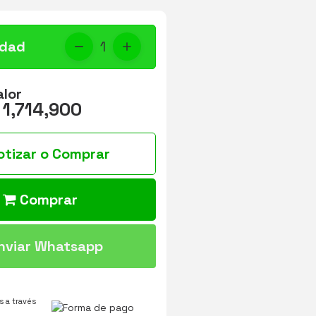
idad
1
alor
 1,714,900
otizar o Comprar
Comprar
nviar Whatsapp
 a través