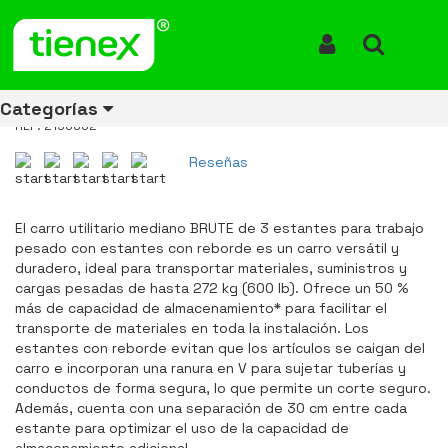
Inicio
Productos
Carro Utilitario Para Uso Pesado Capacidad 600 lbs 2196862
Carro Utilitario Para Uso Pesado
Iniciar Sesión
Buscar
Capacidad 600 lbs 2196862
Categorías
REF: 2196862
Reseñas
Ver todos
Ver todos
Ver todos
Ver todos
Ver todos
Ver todos
Ver todos
los
los
los
los
los
los
los
El carro utilitario mediano BRUTE de 3 estantes para trabajo
productos
productos
productos
productos
productos
productos
productos
pesado con estantes con reborde es un carro versátil y
duradero, ideal para transportar materiales, suministros y
ENERGÍA
CANECAS
RUBBERMAID
EQUIPOS
MANEJO
AIRE
ACCESORIOS
cargas pesadas de hasta 272 kg (600 lb). Ofrece un 50 %
DE
DE
DE
LIBRE
PARA
más de capacidad de almacenamiento* para facilitar el
RECICLAJE
LIMPIEZA
MATERIALES
BAÑOS
transporte de materiales en toda la instalación. Los
estantes con reborde evitan que los artículos se caigan del
carro e incorporan una ranura en V para sujetar tuberías y
conductos de forma segura, lo que permite un corte seguro.
Además, cuenta con una separación de 30 cm entre cada
estante para optimizar el uso de la capacidad de