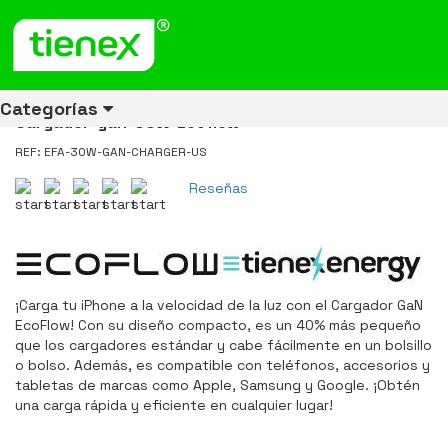
Inicio
Productos
Cargador GaN EcoFlow Carga Rapida 30 W USB-C
Cargador GaN EcoFlow Carga
Rapida 30 W USB-C
Categorías
Cargador-gan-30W-Ecoflow
REF: EFA-30W-GAN-CHARGER-US
Reseñas
Ver todos
Ver todos
Ver todos
Ver todos
Ver todos
Ver todos
Ver todos
los
los
los
los
los
los
los
productos
productos
productos
productos
productos
productos
productos
ENERGÍA
CANECAS
RUBBERMAID
EQUIPOS
MANEJO
AIRE
ACCESORIOS
DE
DE
DE
LIBRE
PARA
¡Carga tu iPhone a la velocidad de la luz con el Cargador GaN
RECICLAJE
LIMPIEZA
MATERIALES
BAÑOS
EcoFlow! Con su diseño compacto, es un 40% más pequeño
que los cargadores estándar y cabe fácilmente en un bolsillo
o bolso. Además, es compatible con teléfonos, accesorios y
tabletas de marcas como Apple, Samsung y Google. ¡Obtén
una carga rápida y eficiente en cualquier lugar!