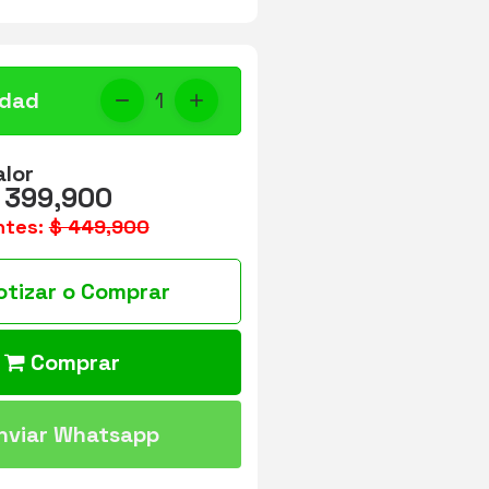
idad
1
alor
 399,900
ntes:
$ 449,900
otizar o Comprar
Comprar
nviar Whatsapp