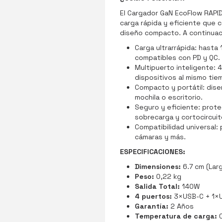
El Cargador GaN EcoFlow RAPI
carga rápida y eficiente que 
diseño compacto. A continuac
Carga ultrarrápida: hasta 
compatibles con PD y QC.
Multipuerto inteligente: 
dispositivos al mismo tie
Compacto y portátil: dise
mochila o escritorio.
Seguro y eficiente: prot
sobrecarga y cortocircuit
Compatibilidad universal:
cámaras y más.
ESPECIFICACIONES:
Dimensiones:
6.7 cm (Larg
Peso:
0,22 kg
Salida Total:
140W
4 puertos:
3×USB-C + 1×
Garantía:
2 Años
Temperatura de carga: