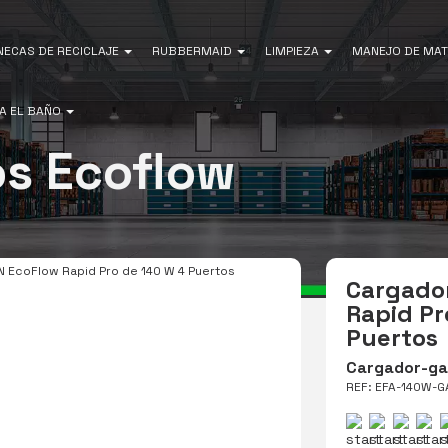
NECAS DE RECICLAJE
RUBBERMAID
LIMPIEZA
MANEJO DE MAT
A EL BAÑO
os Ecoflow
 EcoFlow Rapid Pro de 140 W 4 Puertos
Cargado
Rapid Pr
Puertos
Cargador-ga
REF: EFA-140W-