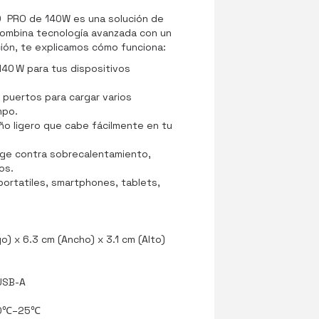
D PRO de 140W es una solución de
combina tecnología avanzada con un
ión, te explicamos cómo funciona:
140 W para tus dispositivos
4 puertos para cargar varios
mpo.
ño ligero que cabe fácilmente en tu
ege contra sobrecalentamiento,
os.
 portatiles, smartphones, tablets,
o) x 6.3 cm (Ancho) x 3.1 cm (Alto)
USB-A
0℃–25℃