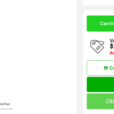
Cant
V
$
A
C
E
señas