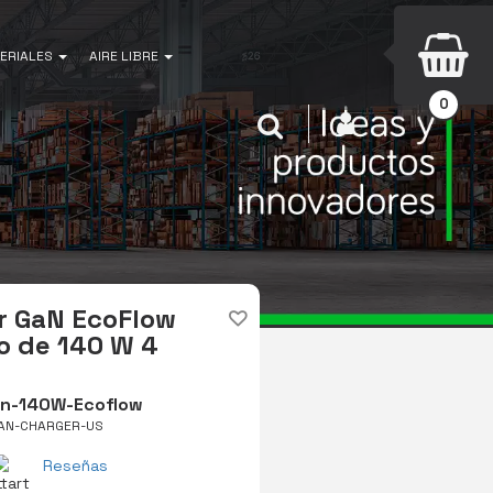
ERIALES
AIRE LIBRE
0
INICIAR SESIÓN
Buscar
r GaN EcoFlow
o de 140 W 4
n-140W-Ecoflow
GAN-CHARGER-US
Reseñas