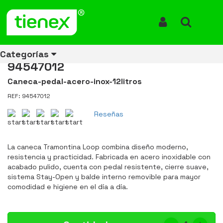
Inicio
Productos
Caneca de Pedal en Acero Inoxidable 12 Litros Tramontina
94547012
Iniciar Sesión
Buscar
Caneca de Pedal en Acero
Inoxidable 12 Litros Tramontina
Categorías
94547012
Caneca-pedal-acero-inox-12litros
REF: 94547012
Ver todos
Ver todos
Ver todos
Ver todos
Ver todos
Ver todos
Ver todos
los
los
los
los
los
los
los
Reseñas
productos
productos
productos
productos
productos
productos
productos
ENERGÍA
CANECAS
RUBBERMAID
EQUIPOS
MANEJO
AIRE
ACCESORIOS
La caneca Tramontina Loop combina diseño moderno,
DE
DE
DE
LIBRE
PARA
resistencia y practicidad. Fabricada en acero inoxidable con
RECICLAJE
LIMPIEZA
MATERIALES
BAÑOS
acabado pulido, cuenta con pedal resistente, cierre suave,
sistema Stay-Open y balde interno removible para mayor
comodidad e higiene en el día a día.