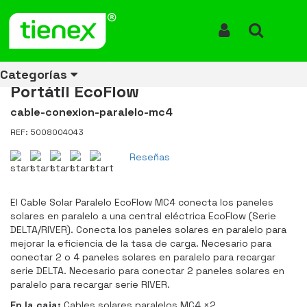
Inicio
Productos
Cable de Conexión en Paralelo Para Panel Solar MC4 Energía
Portátil EcoFlow
Iniciar Sesión
Buscar
Cable de Conexión en Paralelo
Para Panel Solar MC4 Energía
Categorías
Portátil EcoFlow
cable-conexion-paralelo-mc4
REF: 5008004043
Ver todos
Ver todos
Ver todos
Ver todos
Ver todos
Ver todos
Ver todos
los
los
los
los
los
los
los
Reseñas
productos
productos
productos
productos
productos
productos
productos
ENERGÍA
CANECAS
RUBBERMAID
EQUIPOS
MANEJO
AIRE
ACCESORIOS
El Cable Solar Paralelo EcoFlow MC4 conecta los paneles
DE
DE
DE
LIBRE
PARA
solares en paralelo a una central eléctrica EcoFlow (Serie
RECICLAJE
LIMPIEZA
MATERIALES
BAÑOS
DELTA/RIVER). Conecta los paneles solares en paralelo para
mejorar la eficiencia de la tasa de carga. Necesario para
conectar 2 o 4 paneles solares en paralelo para recargar
serie DELTA. Necesario para conectar 2 paneles solares en
paralelo para recargar serie RIVER.
En la caja:
Cables solares paralelos MC4 ×2