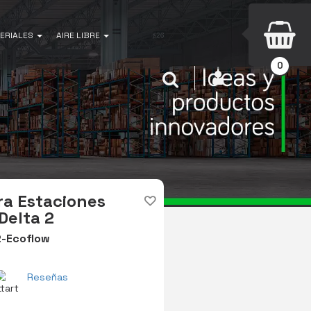
ERIALES
AIRE LIBRE
0
INICIAR SESIÓN
Buscar
ra Estaciones
Delta 2
2-Ecoflow
Reseñas