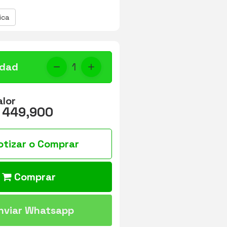
ica
idad
1
alor
 449,900
otizar o Comprar
Comprar
nviar Whatsapp