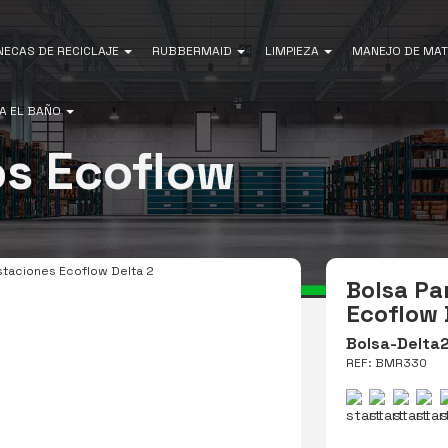
NECAS DE RECICLAJE
RUBBERMAID
LIMPIEZA
MANEJO DE MAT
A EL BAÑO
os Ecoflow
staciones Ecoflow Delta 2
Bolsa Pa
Ecoflow 
Bolsa-Delta
REF: BMR330