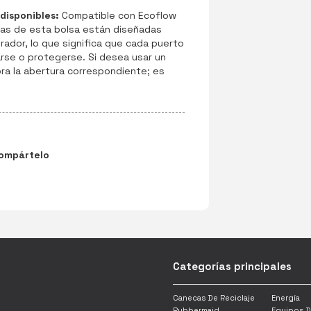
disponibles:
Compatible con Ecoflow
ras de esta bolsa están diseñadas
rador, lo que significa que cada puerto
rse o protegerse. Si desea usar un
ra la abertura correspondiente; es
ido.
ompártelo
Categorías principales
Canecas De Reciclaje
Energía
Rubbermaid
Equipos D