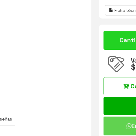
Ficha técn
Cant
V
$
C
señas
E