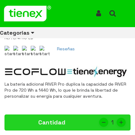
Inicio
Productos
Batería Adicional Ecoflow para River Pro 720Wh Capacidad
Batería Adicional Ecoflow para
Iniciar Sesión
Buscar
River Pro 720Wh Capacidad
Categorías
REF: EF4PRO-EB
Reseñas
Ver todos
Ver todos
Ver todos
Ver todos
Ver todos
Ver todos
Ver todos
los
los
los
los
los
los
los
productos
productos
productos
productos
productos
productos
productos
La batería adicional RIVER Pro duplica la capacidad de RIVER
ENERGÍA
CANECAS
RUBBERMAID
EQUIPOS
MANEJO
AIRE
ACCESORIOS
Pro de 720 Wh a 1440 Wh, lo que le brinda la libertad de
DE
DE
DE
LIBRE
PARA
personalizar su energía para cualquier aventura.
RECICLAJE
LIMPIEZA
MATERIALES
BAÑOS
Cantidad
1