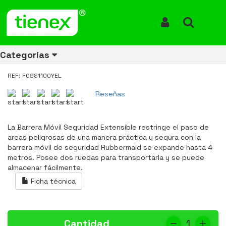
Inicio
Productos
Barrera Móvil Seguridad Extensible Amarilla FG9S1100YEL
Barrera Móvil Seguridad
Iniciar Sesión
Buscar
Extensible Amarilla
Categorías
FG9S1100YEL
REF: FG9S1100YEL
Reseñas
Ver todos
Ver todos
Ver todos
Ver todos
Ver todos
Ver todos
Ver todos
los
los
los
los
los
los
los
productos
productos
productos
productos
productos
productos
productos
La Barrera Móvil Seguridad Extensible restringe el paso de
areas peligrosas de una manera práctica y segura con la
ENERGÍA
CANECAS
RUBBERMAID
EQUIPOS
MANEJO
AIRE
ACCESORIOS
barrera móvil de seguridad Rubbermaid se expande hasta 4
DE
DE
DE
LIBRE
PARA
metros. Posee dos ruedas para transportarla y se puede
RECICLAJE
LIMPIEZA
MATERIALES
BAÑOS
almacenar fácilmente.
Ficha técnica
Cantidad
1