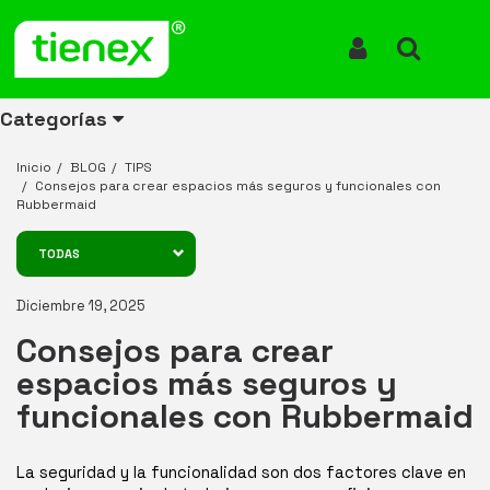
ENTÉRATE DE TODO
Iniciar Sesión
Buscar
Categorías
Inicio
BLOG
TIPS
Consejos para crear espacios más seguros y funcionales con
Rubbermaid
Ver todos
Ver todos
Ver todos
Ver todos
Ver todos
Ver todos
Ver todos
los
los
los
los
los
los
los
TODAS
productos
productos
productos
productos
productos
productos
productos
Diciembre 19, 2025
ENERGÍA
CANECAS
RUBBERMAID
EQUIPOS
MANEJO
AIRE
ACCESORIOS
DE
DE
DE
LIBRE
PARA
Consejos para crear
RECICLAJE
LIMPIEZA
MATERIALES
BAÑOS
espacios más seguros y
funcionales con Rubbermaid
La seguridad y la funcionalidad son dos factores clave en 